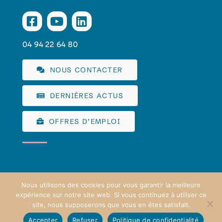
04 94 22 64 80
NOUS CONTACTER
DERNIÈRES ACTUS
OFFRES D’EMPLOI
Nous utilisons des cookies pour vous garantir la meilleure
expérience sur notre site web. Si vous continuez à utiliser ce
COMMUNAUTÉ D'AGGLOMÉRATION SUD SAINTE BAUME
©
site, nous supposerons que vous en êtes satisfait.
2026 TOUS DROITS RÉSERVÉS |
MENTIONS LÉGALES
|
Accepter
Refuser
Politique de confidentialité
RGPD
| RÉALISATION
JEFF CONCEPT