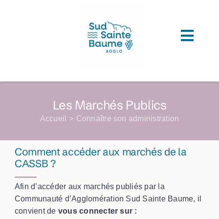
Passer
au
contenu
Toggl
ACCUEIL
Navig
COMPRENDRE L’AGGLOMERATION
Les Marchés Publics
CONNAITRE SON ADMINISTRATION
Accueil
Connaître son administration
ACCEDER A VOS SERVICES
Comment accéder aux marchés de la
DECOUVRIR SUD SAINTE BAUME
CASSB ?
TOUTES LES ACTUS
Afin d’accéder aux marchés publiés par la
Communauté d’Agglomération Sud Sainte Baume, il
LES MÉDIATHÈQUES
convient de
vous connecter sur :