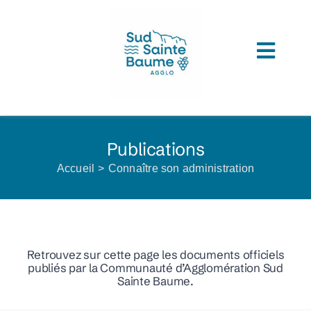
Passer
au
contenu
Toggl
ACCUEIL
Navig
COMPRENDRE L’AGGLOMERATION
Publications
CONNAITRE SON ADMINISTRATION
Accueil
Connaître son administration
ACCEDER A VOS SERVICES
DECOUVRIR SUD SAINTE BAUME
Retrouvez sur cette page les documents officiels
TOUTES LES ACTUS
publiés par la Communauté d’Agglomération Sud
Sainte Baume.
LES MÉDIATHÈQUES