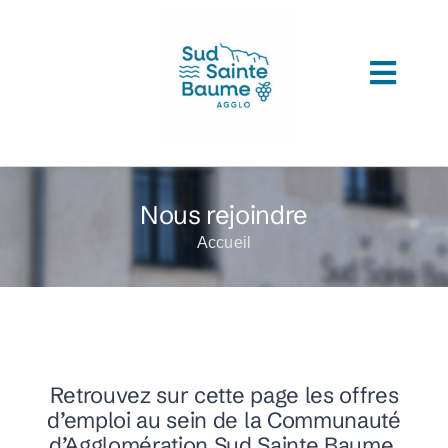
Passer
au
contenu
Toggl
ACCUEIL
Navig
COMPRENDRE L’AGGLOMERATION
Nous rejoindre
CONNAITRE SON ADMINISTRATION
Accueil
ACCEDER A VOS SERVICES
DECOUVRIR SUD SAINTE BAUME
TOUTES LES ACTUS
Retrouvez sur cette page les offres
d’emploi au sein de la Communauté
LES MÉDIATHÈQUES
d’Agglomération Sud Sainte Baume.