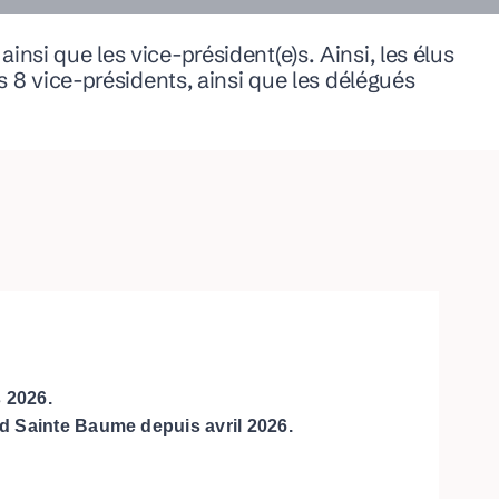
nsi que les vice-président(e)s. Ainsi, les élus
 vice-présidents, ainsi que les délégués
URBANISME
Déposer ma Demande d’Autorisation d’Urbanisme
FIBRE OPTIQUE
 2026.
 Sainte Baume depuis avril 2026.