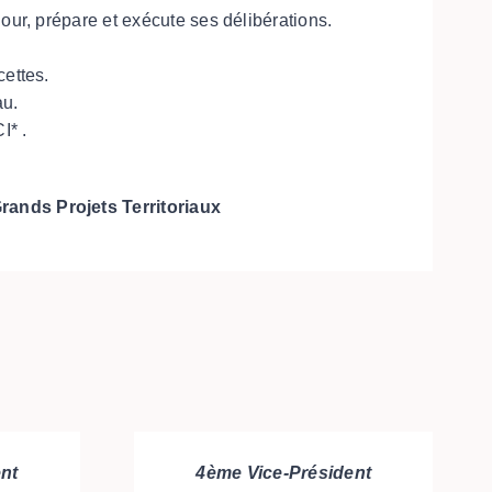
jour, prépare et exécute ses délibérations.
cettes.
au.
I* .
Grands Projets Territoriaux
nt
4ème Vice-Président