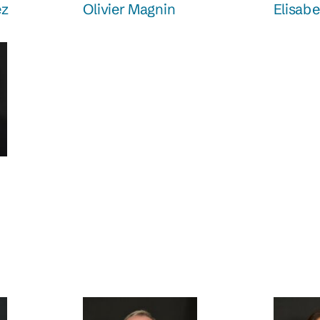
ez
Olivier Magnin
Elisab