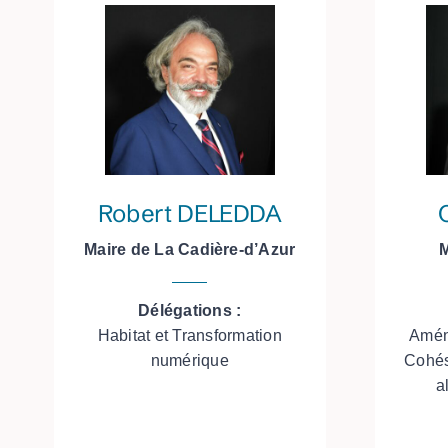
Robert DELEDDA
Maire de La Cadière-d’Azur
M
Délégations :
Habitat et Transformation
Amén
numérique
Cohési
a