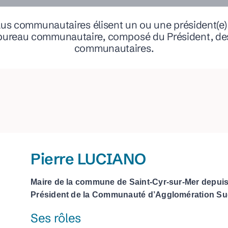
Esti’Bus : navettes estivales
s communautaires élisent un ou une président(e) ai
ureau communautaire, composé du Président, des 8
DEVELOPPEMENT ECONOMIQUE
communautaires.
Parc d’Activités du Plateau de Signes
Eco Technopole de la Baou
Accompagnement et aides aux entreprises
l
veurs pastoraux
Pierre LUCIANO
Maire de la commune de Saint-Cyr-sur-Mer depuis
Président de la Communauté d’Agglomération Sud
Ses rôles