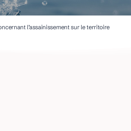
URBANISME
ncernant l’assainissement sur le territoire
Déposer ma Demande d’Autorisation d’Urbanisme
FIBRE OPTIQUE