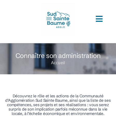
Passer
au
contenu
Toggl
ACCUEIL
Navig
COMPRENDRE L’AGGLOMERATION
Connaître son administration
CONNAITRE SON ADMINISTRATION
Accueil
ACCEDER A VOS SERVICES
DECOUVRIR SUD SAINTE BAUME
Découvrez le rôle et les actions de la Communauté
TOUTES LES ACTUS
d’Agglomération Sud Sainte Baume, ainsi que la liste de ses
compétences, ses projets et ses réalisations : vous serez
surpris de son implication parfois méconnue dans la vie
LES MÉDIATHÈQUES
locale, à l’échelle économique et environnementale.