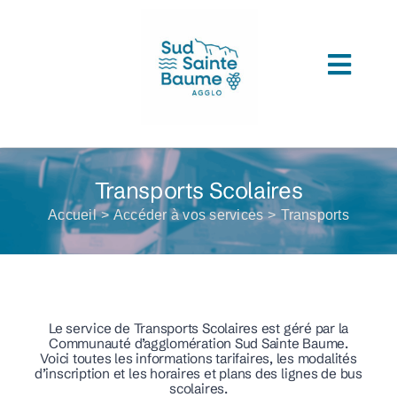
Passer
au
contenu
Toggl
ACCUEIL
Navig
COMPRENDRE L’AGGLOMERATION
Transports Scolaires
CONNAITRE SON ADMINISTRATION
Accueil
Accéder à vos services
Transports
ACCEDER A VOS SERVICES
DECOUVRIR SUD SAINTE BAUME
Le service de Transports Scolaires est géré par la
TOUTES LES ACTUS
Communauté d’agglomération Sud Sainte Baume.
Voici toutes les informations tarifaires, les modalités
d’inscription et les horaires et plans des lignes de bus
LES MÉDIATHÈQUES
scolaires.