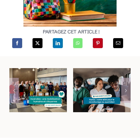
PARTAGEZ CET ARTICLE !
Incendies dans le
Haut-Var : une
Le covoiturage du
mobilisation
quotidien : simple
humaine et
et économique
citoyenne