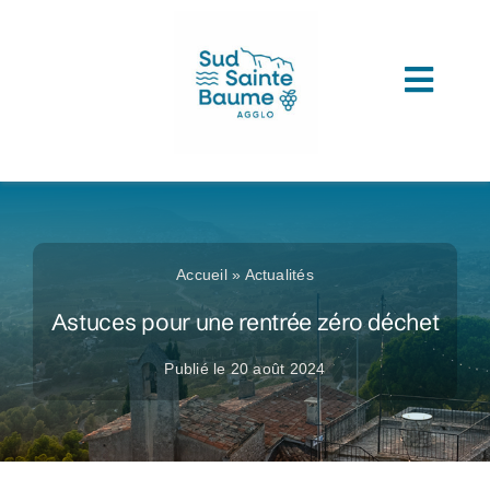
Passer
au
contenu
Toggl
ACCUEIL
Navig
COMPRENDRE L’AGGLOMERATION
CONNAITRE SON ADMINISTRATION
Accueil
»
Actualités
ACCEDER A VOS SERVICES
Astuces pour une rentrée zéro déchet
DECOUVRIR SUD SAINTE BAUME
Publié le 20 août 2024
TOUTES LES ACTUS
LES MÉDIATHÈQUES