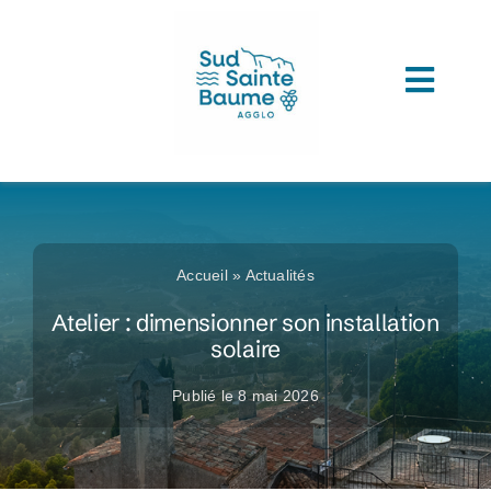
Passer
au
contenu
Toggl
ACCUEIL
Navig
COMPRENDRE L’AGGLOMERATION
CONNAITRE SON ADMINISTRATION
Accueil
»
Actualités
ACCEDER A VOS SERVICES
Atelier : dimensionner son installation
solaire
DECOUVRIR SUD SAINTE BAUME
Publié le 8 mai 2026
TOUTES LES ACTUS
LES MÉDIATHÈQUES