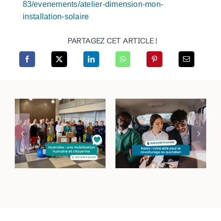
83/evenements/atelier-dimension-mon-
installation-solaire
PARTAGEZ CET ARTICLE !
Incendies dans le
Haut-Var : une
Le covoiturage du
mobilisation
quotidien : simple
humaine et
et économique
citoyenne