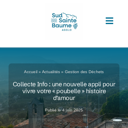
Passer
au
contenu
Toggl
ACCUEIL
Navig
COMPRENDRE L’AGGLOMERATION
CONNAITRE SON ADMINISTRATION
Accueil
»
Actualités
»
Gestion des Déchets
ACCEDER A VOS SERVICES
Collecte Info : une nouvelle appli pour
vivre votre « poubelle » histoire
DECOUVRIR SUD SAINTE BAUME
d’amour
TOUTES LES ACTUS
Publié le 4 juin 2025
LES MÉDIATHÈQUES