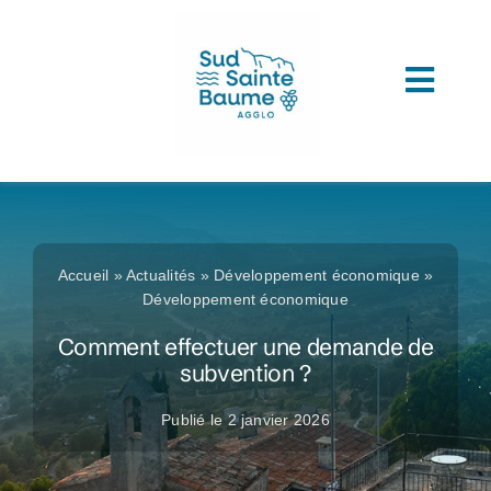
Passer
au
contenu
Toggl
ACCUEIL
Navig
COMPRENDRE L’AGGLOMERATION
CONNAITRE SON ADMINISTRATION
Accueil
»
Actualités
»
Développement économique
»
ACCEDER A VOS SERVICES
Développement économique
Comment effectuer une demande de
DECOUVRIR SUD SAINTE BAUME
subvention ?
TOUTES LES ACTUS
Publié le 2 janvier 2026
LES MÉDIATHÈQUES