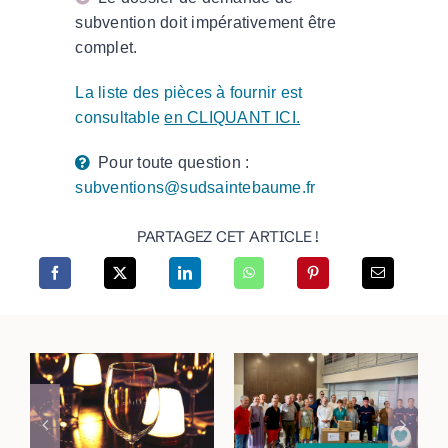
subvention doit impérativement être
complet.
La liste des pièces à fournir est
consultable
en CLIQUANT ICI.
Pour toute question :
subventions@sudsaintebaume.fr
PARTAGEZ CET ARTICLE !
Incendies dans le
Rejoignez vos lieux
Haut-Var : une
de sortie avec les
mobilisation