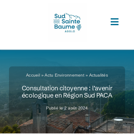
Passer
au
contenu
Toggl
ACCUEIL
Navig
COMPRENDRE L’AGGLOMERATION
CONNAITRE SON ADMINISTRATION
Accueil
»
Actu Environnement
»
Actualités
ACCEDER A VOS SERVICES
Consultation citoyenne : l’avenir
écologique en Région Sud PACA
DECOUVRIR SUD SAINTE BAUME
Publié le 2 août 2024
TOUTES LES ACTUS
LES MÉDIATHÈQUES