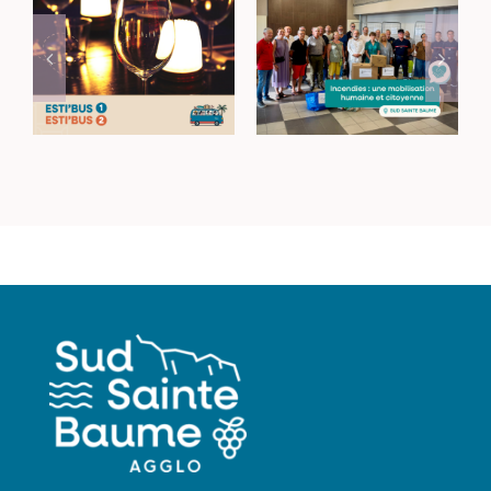
Incendies dans le
Rejoignez vos lieux
Haut-Var : une
de sortie avec les
mobilisation
navettes Esti’Bus
humaine et
citoyenne