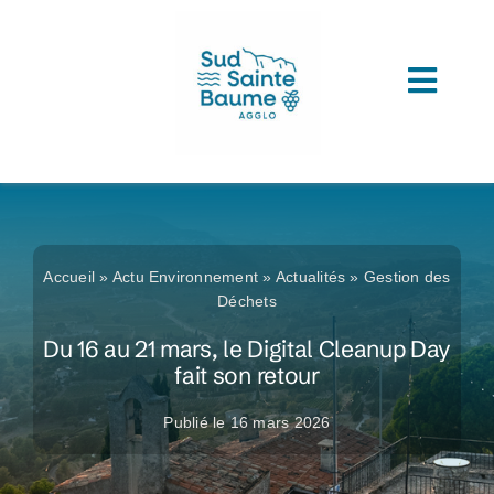
Passer
au
contenu
Toggl
ACCUEIL
Navig
COMPRENDRE L’AGGLOMERATION
CONNAITRE SON ADMINISTRATION
Accueil
»
Actu Environnement
»
Actualités
»
Gestion des
ACCEDER A VOS SERVICES
Déchets
Du 16 au 21 mars, le Digital Cleanup Day
DECOUVRIR SUD SAINTE BAUME
fait son retour
TOUTES LES ACTUS
Publié le 16 mars 2026
LES MÉDIATHÈQUES