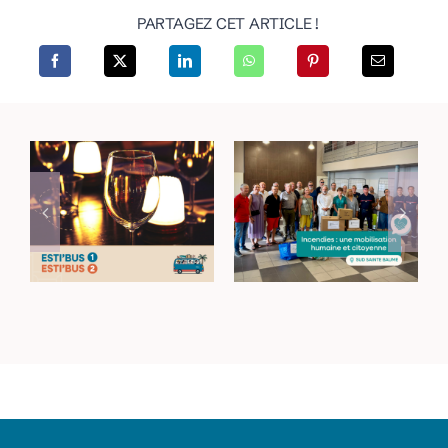
PARTAGEZ CET ARTICLE !
Incendies dans le
Rejoignez vos lieux
Haut-Var : une
de sortie avec les
mobilisation
navettes Esti’Bus
humaine et
citoyenne