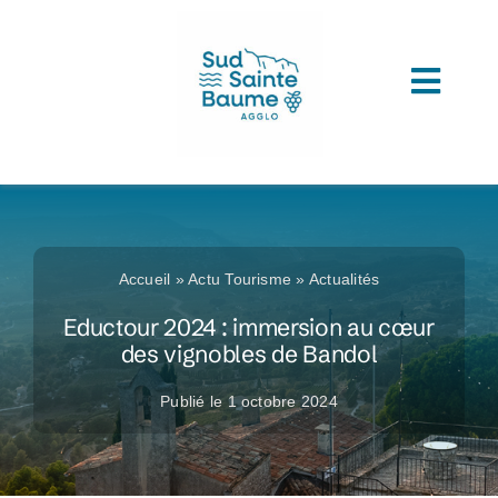
Passer
au
contenu
Toggl
ACCUEIL
Navig
COMPRENDRE L’AGGLOMERATION
CONNAITRE SON ADMINISTRATION
Accueil
»
Actu Tourisme
»
Actualités
ACCEDER A VOS SERVICES
Eductour 2024 : immersion au cœur
des vignobles de Bandol
DECOUVRIR SUD SAINTE BAUME
Publié le 1 octobre 2024
TOUTES LES ACTUS
LES MÉDIATHÈQUES