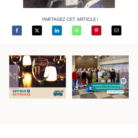
PARTAGEZ CET ARTICLE !
Incendies dans le
Rejoignez vos lieux
Haut-Var : une
de sortie avec les
mobilisation
navettes Esti’Bus
humaine et
citoyenne