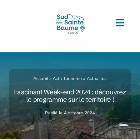
Passer
au
contenu
Toggl
ACCUEIL
Navig
COMPRENDRE L’AGGLOMERATION
CONNAITRE SON ADMINISTRATION
Accueil
»
Actu Tourisme
»
Actualités
ACCEDER A VOS SERVICES
Fascinant Week-end 2024 : découvrez
le programme sur le territoire !
DECOUVRIR SUD SAINTE BAUME
Publié le 4 octobre 2024
TOUTES LES ACTUS
LES MÉDIATHÈQUES