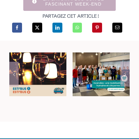
FASCINANT WEEK-END
PARTAGEZ CET ARTICLE !
Incendies dans le
Rejoignez vos lieux
Haut-Var : une
de sortie avec les
mobilisation
navettes Esti’Bus
humaine et
citoyenne