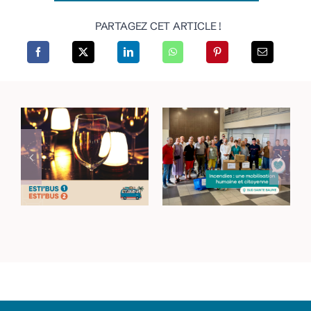
PARTAGEZ CET ARTICLE !
Incendies dans le
Rejoignez vos lieux
Haut-Var : une
de sortie avec les
mobilisation
navettes Esti’Bus
humaine et
citoyenne