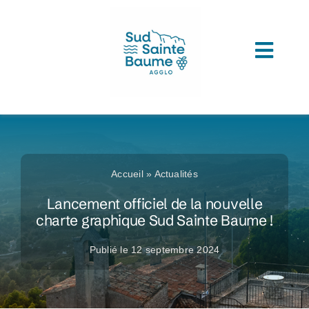
Passer
au
contenu
Toggl
ACCUEIL
Navig
COMPRENDRE L’AGGLOMERATION
CONNAITRE SON ADMINISTRATION
Accueil
»
Actualités
ACCEDER A VOS SERVICES
Lancement officiel de la nouvelle
charte graphique Sud Sainte Baume !
DECOUVRIR SUD SAINTE BAUME
Publié le 12 septembre 2024
TOUTES LES ACTUS
LES MÉDIATHÈQUES