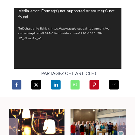
Media error: Format(s) not supported or source(s) not
Lecteur
found
vidéo
Télécharger le fichier: https://www.agglo-sudsaintebaume.fr/wp-
content/uploads/2024/01/sud-st-beaume-1920x1080_28-
12_v3.mp4?_=1
PARTAGEZ CET ARTICLE !
Incendies dans le
Rejoignez vos lieux
Haut-Var : une