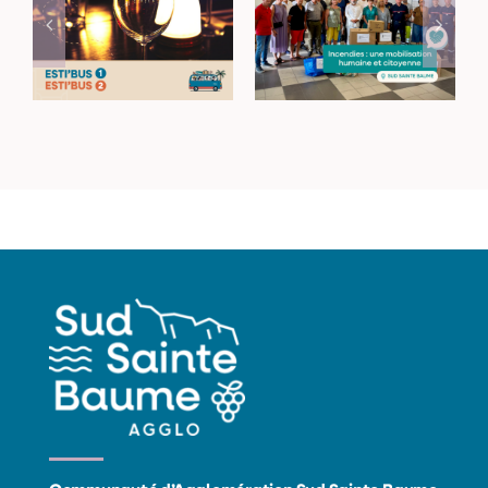
Incendies dans le
Rejoignez vos lieux
Haut-Var : une
de sortie avec les
mobilisation
navettes Esti’Bus
humaine et
citoyenne