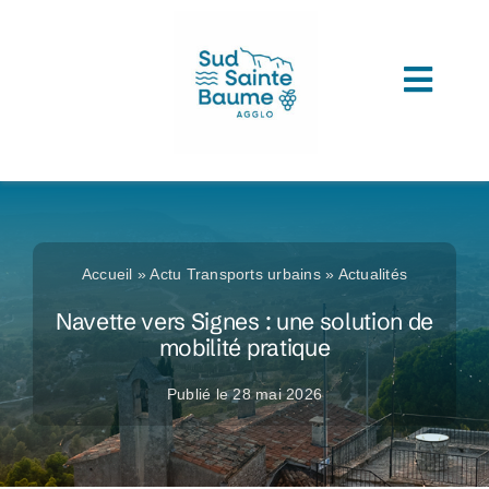
Passer
au
contenu
Toggl
ACCUEIL
Navig
COMPRENDRE L’AGGLOMERATION
CONNAITRE SON ADMINISTRATION
Accueil
»
Actu Transports urbains
»
Actualités
ACCEDER A VOS SERVICES
Navette vers Signes : une solution de
mobilité pratique
DECOUVRIR SUD SAINTE BAUME
Publié le 28 mai 2026
TOUTES LES ACTUS
LES MÉDIATHÈQUES