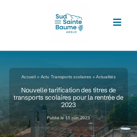
Passer
au
contenu
Toggl
ACCUEIL
Navig
COMPRENDRE L’AGGLOMERATION
CONNAITRE SON ADMINISTRATION
Accueil
»
Actu Transports scolaires
»
Actualités
ACCEDER A VOS SERVICES
Nouvelle tarification des titres de
transports scolaires pour la rentrée de
DECOUVRIR SUD SAINTE BAUME
2023
TOUTES LES ACTUS
Publié le 15 juin 2023
LES MÉDIATHÈQUES