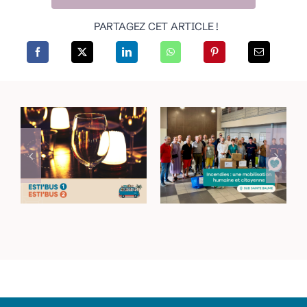
PARTAGEZ CET ARTICLE !
Incendies dans le
Rejoignez vos lieux
Haut-Var : une
de sortie avec les
mobilisation
navettes Esti’Bus
humaine et
citoyenne