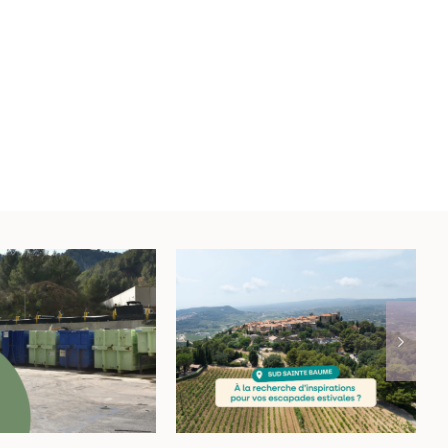
anicule :
À la recherche
stement des
d’inspiration pour
raires des
vos escapades
chetteries
estivales ?