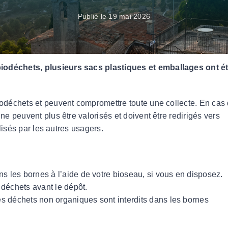
Esti’Bus : navettes estivales
Publié le 19 mai 2026
DEVELOPPEMENT ECONOMIQUE
Parc d’Activités du Plateau de Signes
biodéchets, plusieurs sacs plastiques et emballages ont é
Eco Technopole de la Baou
Accompagnement et aides aux entreprises
iodéchets et peuvent compromettre toute une collecte. En cas
ne peuvent plus être valorisés et doivent être redirigés vers
l
alisés par les autres usagers.
veurs pastoraux
 les bornes à l’aide de votre bioseau, si vous en disposez.
 déchets avant le dépôt.
es déchets non organiques sont interdits dans les bornes