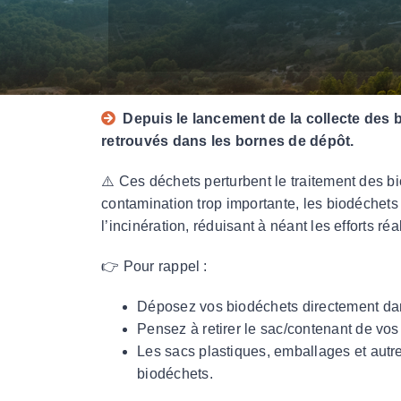
Redevance spéciale
FAQ
HABITAT
Bien vivre dans son logement au quotidien
Depuis le lancement de la collecte des 
Mieux accéder au logement
retrouvés dans les bornes de dépôt.
Faire une demande de logement social
⚠️ Ces déchets perturbent le traitement des b
ENVIRONNEMENT
contamination trop importante, les biodéchets 
Plan Climat-Air-Energie Territoria
l’incinération, réduisant à néant les efforts ré
Qualité de l’air
👉 Pour rappel :
Année internationale des parcours et des éle
Déposez vos biodéchets directement dans
Pensez à retirer le sac/contenant de vos
Les sacs plastiques, emballages et autr
biodéchets.