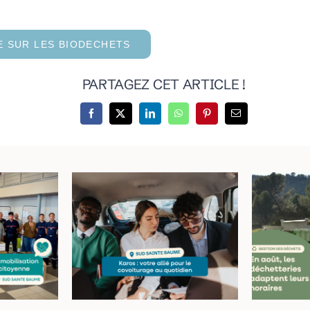
 SUR LES BIODECHETS
PARTAGEZ CET ARTICLE !
ans le
C
Le covoiturage du
 une
aju
quotidien : simple
ion
ho
et économique
 et
dé
ne