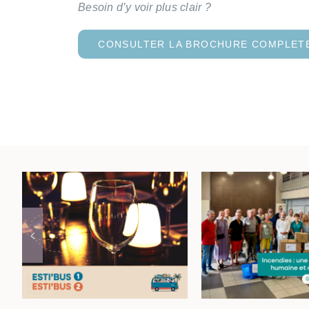
Besoin d’y voir plus clair ?
CONSULTER LA BROCHURE COMPLETE
Incendies d
Rejoignez vos
Haut-Var :
lieux de sortie
mobilisat
avec les navettes
humaine
Esti’Bus
citoyen