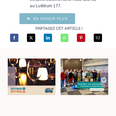
au Lutétium 177.
EN SAVOIR PLUS
PARTAGEZ CET ARTICLE !
Incendies dans le
Rejoignez vos lieux
Haut-Var : une
de sortie avec les
mobilisation
navettes Esti’Bus
humaine et
citoyenne