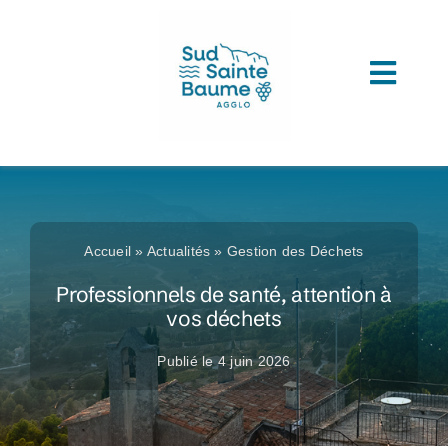
Passer
au
contenu
Toggl
ACCUEIL
Navig
COMPRENDRE L’AGGLOMERATION
CONNAITRE SON ADMINISTRATION
Accueil
»
Actualités
»
Gestion des Déchets
ACCEDER A VOS SERVICES
Professionnels de santé, attention à
vos déchets
DECOUVRIR SUD SAINTE BAUME
Publié le 4 juin 2026
TOUTES LES ACTUS
LES MÉDIATHÈQUES