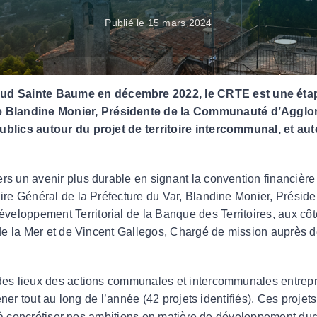
Esti’Bus : navettes estivales
Publié le 15 mars 2024
DEVELOPPEMENT ECONOMIQUE
Parc d’Activités du Plateau de Signes
d Sainte Baume en décembre 2022, le CRTE est une étap
Eco Technopole de la Baou
 Blandine Monier, Présidente de la Communauté d’Agglo
Accompagnement et aides aux entreprises
ublics autour du projet de territoire intercommunal, et aut
l
s un avenir plus durable en signant la convention financière 
aire Général de la Préfecture du Var, Blandine Monier, Prés
veurs pastoraux
oppement Territorial de la Banque des Territoires, aux côtés 
 de la Mer et de Vincent Gallegos, Chargé de mission auprès de
es lieux des actions communales et intercommunales entreprise
mener tout au long de l’année (42 projets identifiés). Ces proje
té à concrétiser nos ambitions en matière de développement dur