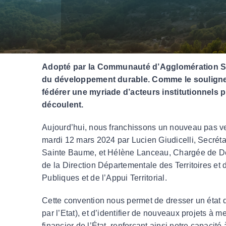
Redevance spéciale
FAQ
HABITAT
Bien vivre dans son logement au quotidien
Adopté par la Communauté d’Agglomération Su
Mieux accéder au logement
du développement durable. Comme le souligne
Faire une demande de logement social
fédérer une myriade d’acteurs institutionnels p
découlent.
ENVIRONNEMENT
Plan Climat-Air-Energie Territoria
Aujourd’hui, nous franchissons un nouveau pas ver
Qualité de l’air
mardi 12 mars 2024 par Lucien Giudicelli, Secrét
Année internationale des parcours et des éle
Sainte Baume, et Hélène Lanceau, Chargée de Dével
de la Direction Départementale des Territoires et
Publiques et de l’Appui Territorial.
Cette convention nous permet de dresser un état d
par l’Etat), et d’identifier de nouveaux projets à 
financier de l’État, renforçant ainsi notre capaci