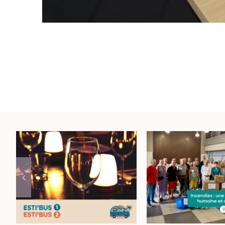
Incendies d
Rejoignez vos
Haut-Var :
lieux de sortie
mobilisat
avec les navettes
humaine
Esti’Bus
citoyen