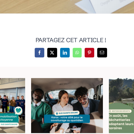
PARTAGEZ CET ARTICLE !
ans le
C
Le covoiturage du
 une
aju
quotidien : simple
ion
ho
et économique
 et
dé
ne