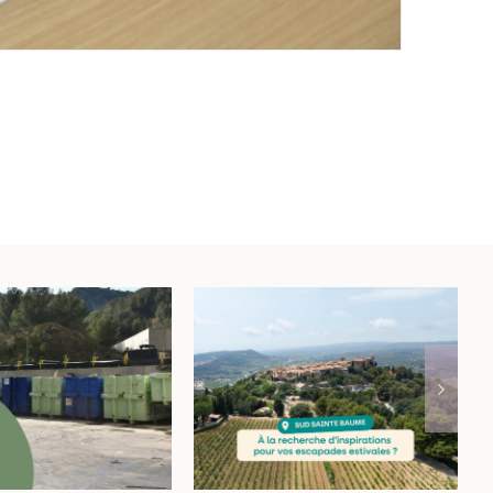
anicule :
À la recherche
stement des
d’inspiration pour
raires des
vos escapades
chetteries
estivales ?