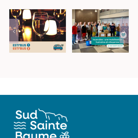
Incendies dans le
Rejoignez vos lieux
Haut-Var : une
de sortie avec les
mobilisation
navettes Esti’Bus
humaine et
citoyenne