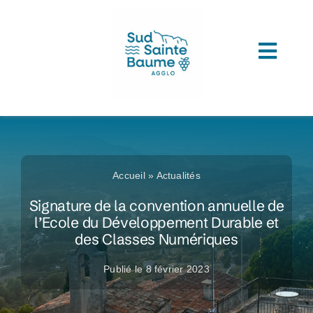
Passer
au
contenu
Toggl
ACCUEIL
Navig
COMPRENDRE L’AGGLOMERATION
CONNAITRE SON ADMINISTRATION
Accueil
»
Actualités
ACCEDER A VOS SERVICES
Signature de la convention annuelle de
l’Ecole du Développement Durable et
DECOUVRIR SUD SAINTE BAUME
des Classes Numériques
TOUTES LES ACTUS
Publié le 8 février 2023
LES MÉDIATHÈQUES