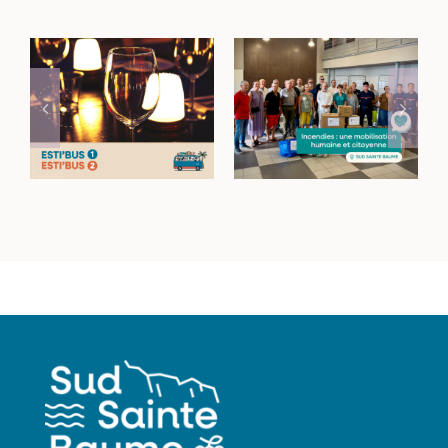
Incendies dans le
Rejoignez vos lieux
Haut-Var : une
de sortie avec les
mobilisation
navettes Esti’Bus
humaine et
citoyenne