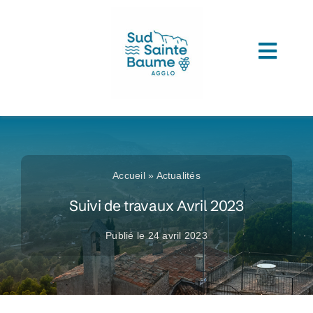
Passer
au
contenu
Toggl
ACCUEIL
Navig
COMPRENDRE L’AGGLOMERATION
CONNAITRE SON ADMINISTRATION
Accueil
»
Actualités
ACCEDER A VOS SERVICES
Suivi de travaux Avril 2023
DECOUVRIR SUD SAINTE BAUME
Publié le 24 avril 2023
TOUTES LES ACTUS
LES MÉDIATHÈQUES