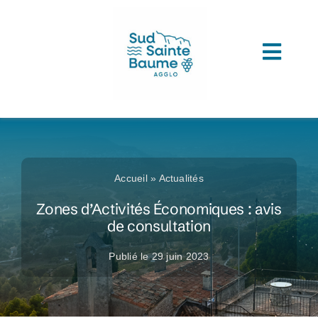
Passer
au
contenu
Toggl
ACCUEIL
Navig
COMPRENDRE L’AGGLOMERATION
CONNAITRE SON ADMINISTRATION
Accueil
»
Actualités
ACCEDER A VOS SERVICES
Zones d’Activités Économiques : avis
de consultation
DECOUVRIR SUD SAINTE BAUME
Publié le 29 juin 2023
TOUTES LES ACTUS
LES MÉDIATHÈQUES