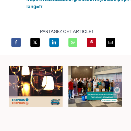
lang=fr
PARTAGEZ CET ARTICLE !
Incendies dans le
Rejoignez vos lieux
Haut-Var : une
de sortie avec les
mobilisation
navettes Esti’Bus
humaine et
citoyenne