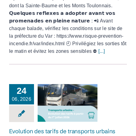
dont la Sainte-Baume et les Monts Toulonnais.
𝗤𝘂𝗲𝗹𝗾𝘂𝗲𝘀 𝗿𝗲𝗳𝗹𝗲𝘅𝗲𝘀 𝗮 𝗮𝗱𝗼𝗽𝘁𝗲𝗿 𝗮𝘃𝗮𝗻𝘁 𝘃𝗼𝘀
𝗽𝗿𝗼𝗺𝗲𝗻𝗮𝗱𝗲𝘀 𝗲𝗻 𝗽𝗹𝗲𝗶𝗻𝗲 𝗻𝗮𝘁𝘂𝗿𝗲 : 📲 Avant
chaque balade, vérifiez les conditions sur le site de
la préfecture du Var : https://www.risque-prevention-
incendie.fr/var/index.html 🕘 Privilégiez les sorties tôt
le matin et évitez les zones sensibles ⛔️
[...]
24
06, 2026
Evolution des tarifs
de transports
urbains
Evolution des tarifs de transports urbains