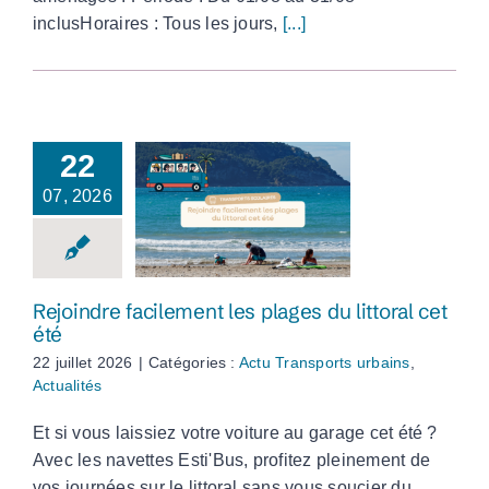
inclusHoraires : Tous les jours,
[...]
22
07, 2026
Rejoindre
facilement les
plages du littoral cet
été
Rejoindre facilement les plages du littoral cet
été
22 juillet 2026
|
Catégories :
Actu Transports urbains
,
Actualités
Et si vous laissiez votre voiture au garage cet été ?
Avec les navettes Esti'Bus, profitez pleinement de
vos journées sur le littoral sans vous soucier du