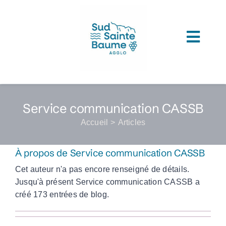
Passer
au
contenu
Toggl
ACCUEIL
Navig
COMPRENDRE L’AGGLOMERATION
Service communication CASSB
CONNAITRE SON ADMINISTRATION
Accueil
Articles
ACCEDER A VOS SERVICES
À propos de
Service communication CASSB
DECOUVRIR SUD SAINTE BAUME
Cet auteur n'a pas encore renseigné de détails.
Jusqu'à présent Service communication CASSB a
TOUTES LES ACTUS
créé 173 entrées de blog.
LES MÉDIATHÈQUES