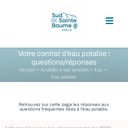
Passer
au
contenu
Toggl
ACCUEIL
Navig
COMPRENDRE L’AGGLOMERATION
Votre contrat d’eau potable :
questions/réponses
CONNAITRE SON ADMINISTRATION
Accueil
Accéder à vos services
Eau
Eau potable
ACCEDER A VOS SERVICES
DECOUVRIR SUD SAINTE BAUME
Retrouvez sur cette page les réponses aux
TOUTES LES ACTUS
questions fréquentes liées à l’eau potable.
LES MÉDIATHÈQUES