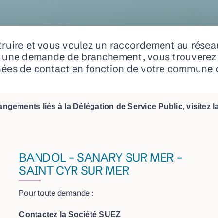
Esti’Bus : navettes estivales
DEVELOPPEMENT ECONOMIQUE
truire et vous voulez un raccordement au résea
Parc d’Activités du Plateau de Signes
r une demande de branchement, vous trouverez 
ées de contact en fonction de votre commune 
Eco Technopole de la Baou
Accompagnement et aides aux entreprises
ngements liés à la Délégation de Service Public, visitez 
l
veurs pastoraux
BANDOL – SANARY SUR MER –
SAINT CYR SUR MER
Pour toute demande :
Contactez la Société SUEZ