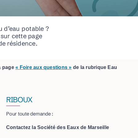
URBANISME
u d’eau potable ?
Déposer ma Demande d’Autorisation d’Urbanisme
sur cette page
de résidence.
FIBRE OPTIQUE
la page
« Foire aux questions »
de la rubrique Eau
RIBOUX
Pour toute demande :
Contactez la Société des Eaux de Marseille