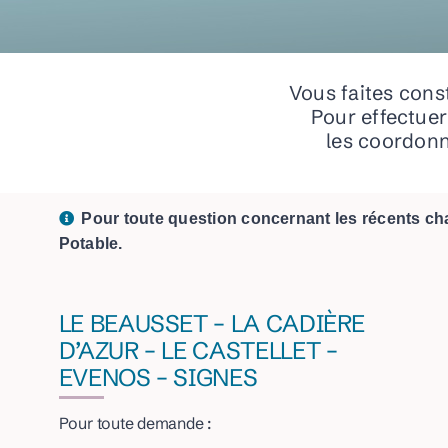
Redevance spéciale
FAQ
HABITAT
Vous faites cons
Bien vivre dans son logement au quotidien
Pour effectue
les coordonn
Mieux accéder au logement
Faire une demande de logement social
ENVIRONNEMENT
Pour toute question concernant les récents cha
Plan Climat-Air-Energie Territoria
Potable.
Qualité de l’air
Année internationale des parcours et des éle
LE BEAUSSET – LA CADIÈRE
D’AZUR – LE CASTELLET –
EVENOS – SIGNES
Pour toute demande :