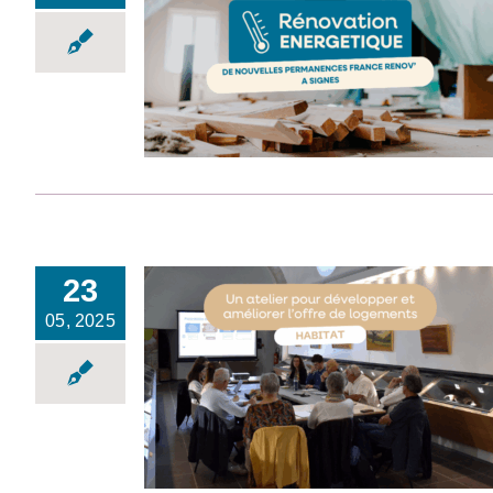
France Rénov’ : des
permanences
supplémentaires à
Signes !
23
05, 2025
Programme Local de
l’Habitat : développer et
améliorer l’offre de
logements sur le
territoire