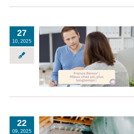
27
10, 2025
Mieux chez soi, plus
longtemps !
22
09, 2025