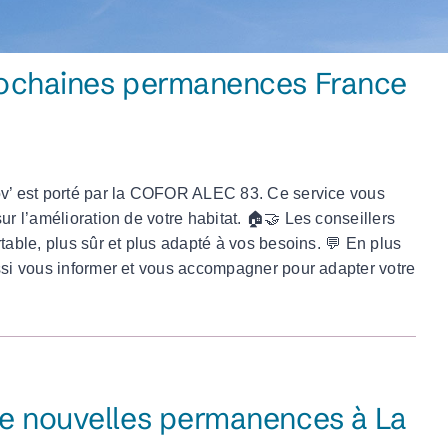
prochaines permanences France
URBANISME
Déposer ma Demande d’Autorisation d’Urbanisme
nov’ est porté par la COFOR ALEC 83. Ce service vous
FIBRE OPTIQUE
ur l’amélioration de votre habitat. 🏠🤝 Les conseillers
table, plus sûr et plus adapté à vos besoins. 💬 En plus
ussi vous informer et vous accompagner pour adapter votre
de nouvelles permanences à La