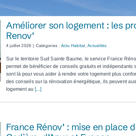
Esti’Bus : navettes estivales
Améliorer son logement : les 
DEVELOPPEMENT ECONOMIQUE
Renov’
Parc d’Activités du Plateau de Signes
Eco Technopole de la Baou
4 juillet 2026
|
Catégories :
Actu Habitat
,
Actualités
Accompagnement et aides aux entreprises
Sur le territoire Sud Sainte Baume, le service France Ré
permet de bénéficier de conseils gratuits et indépendants s
l
sont là pour vous aider à rendre votre logement plus confor
des conseils sur la rénovation énergétique, ils peuvent a
logement au
[...]
veurs pastoraux
France Rénov’ : mise en place 