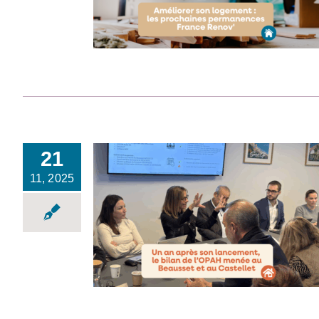
permanences France
Renov’
21
11, 2025
Opération Programmée
d’Amélioration de
l’Habitat : bilan un an
après le lancement