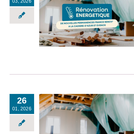
03, 2026
France Rénov’ : mise en
place de nouvelles
permanences à La
Cadière-d’Azur et
Evenos
26
01, 2026
Améliorer son logement
: les prochaines