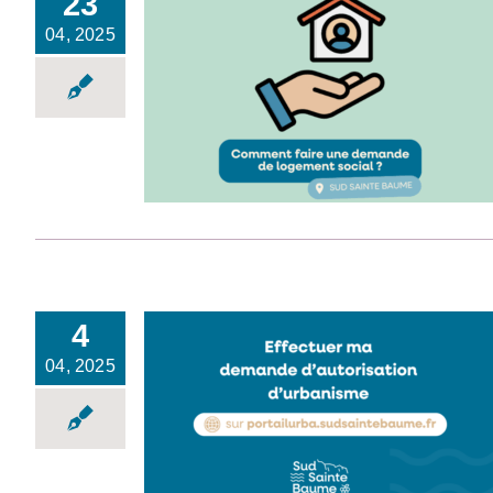
23
04, 2025
Faire une demande de
logement social en Sud
Sainte Baume
4
04, 2025
Comment effectuer
votre demande
d’urbanisme en ligne ?